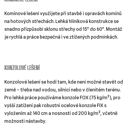
Komínové lešení využijete při stavbě i opravách komínů
na hotových střechách. Lehká hliníková konstrukce se
snadno přizpůsobí sklonu střechy od 15° do 60°. Montáž
je rychlá a práce bezpečná i ve ztížených podmínkách.
KONZOLOVÉ LEŠENÍ
Konzolové lešení se hodí tam, kde není možné stavět od
země – třeba nad vodou, silnicí nebo v členitém terénu.
Pro lehké práce používáme konzole FOX (75 kg/m²), pro
vyšší zatížení pak robustní ocelové konzole FIX s
vyložením až 140 cm a nosností od 200 kg/m², včetně
možnosti nástavby.